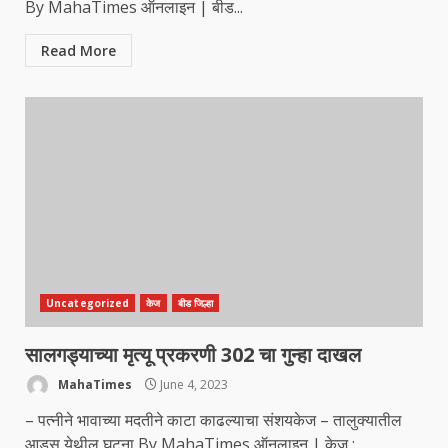
By MahaTimes ऑनलाइन | बीड...
Read More
Uncategorized
केज
बीड जिल्हा
सालगड्याच्या मृत्यू प्रकरणी 302 चा गुन्हा दाखल
MahaTimes
June 4, 2023
– पत्नीने भावाच्या मदतीने काटा काढल्याचा संशयकेज – तालुक्यातील
आडस येथील घटना By MahaTimes ऑनलाइन | केज :