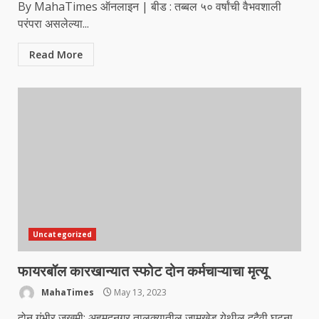
By MahaTimes ऑनलाइन | बीड : तब्बल ५० वर्षांची वैभवशाली
परंपरा असलेल्या...
Read More
Uncategorized
फायरबॉल कारखान्यात स्फोट दोन कर्मचाऱ्याचा मृत्यू
MahaTimes
May 13, 2023
दोन गंभीर जखमी; अहमदनगर तालुक्यातील जामखेड येथील दुदैवी घटना