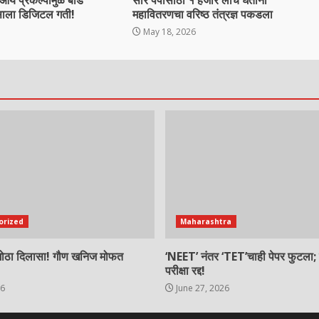
 प्रकल्पामुळे बीड
सौर पंपासाठी १ हजार लाच घेताना
ासाला डिजिटल गती!
महावितरणचा वरिष्ठ तंत्रज्ञ पकडला
May 18, 2026
orized
Maharashtra
 मोठा दिलासा! गौण खनिज मोफत
‘NEET’ नंतर ‘TET’चाही पेपर फुटला; उ
परीक्षा रद्द!
26
June 27, 2026