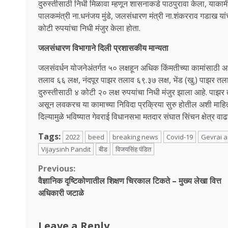
दुरुस्तीसाठी निधी मिळावा म्हणून शासनाकडे पाठपुरावा केला, याकामी
पालकमंत्री ना.धनंजय मुंडे, जलसंधारण मंत्री ना.शंकरराव गडाख यांची
कोटी रुपयांचा निधी मंजुर केला होता.
जलसंधारण विभागाने दिली प्रशासकीय मान्यता
जलसंवर्धन योजनेअंतर्गत ५० लक्षहून अधिक किंमतीच्या कामांसाठी
तलाव ६६ लक्ष, नंदपूर पाझर तलाव ६९.३७ लक्ष, भेंड (खु.) पाझर त
दुरुस्तीसाठी ४ कोटी २० लक्ष रुपयांचा निधी मंजुर झाला आहे. पाझर
असून लवकरच या कामाच्या निविदा प्रक्रिया सुरु होतील अशी माहि
दिल्यामुळे भविष्यात गेवराई विधानसभा मतदार संघात सिंचन क्षेत्र वाढ
Tags:
2022
beed
breaking news
Covid-19
Gevrai 
Vijaysinh Pandit
बीड
विजयसिंह पंडित
Continue
Previous:
वैज्ञानिक दृष्टिकोणातील शिक्षण चिरकाल टिकते – मुख्य लेखा वित्त
Reading
अधिकारी जटाळे
Leave a Reply