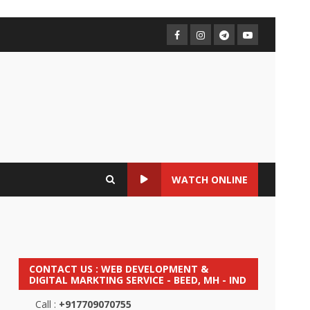
FaceBook
Instagram
Telegram
YouTube
WATCH ONLINE
CONTACT US : WEB DEVELOPMENT &
DIGITAL MARKTING SERVICE - BEED, MH - IND
Call :
+917709070755