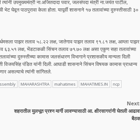
 त्यांनी उपमुख्यमंत्री ना.अजितदादा पवार, जलसंपदा मंत्री ना.जयंत पाटील,
 भेट घेवून पाठपुरावा केला होता. यापूर्वी शासनाने १७ तलावांच्या दुरुस्तीसाठी ३०
 अर्धमसला पाझर तलाव ५८.२२ लक्ष, जातेगाव पाझर तलाव ९१.८१ लक्ष, आम्ला पाझर
लाव ६३.५१ लक्ष, भेंडटाकळी सिंचन तलाव ७१.७० लक्ष असा एकुण सहा तलावांच्या
 तलावांच्या दुरुस्तीच्या कामास जलसंधारण विभागाने प्रशासकीय मान्यता दिली
ती विजयसिंह पंडित यांनी दिली. आघाडी शासनाने सिंचन विषयक कामास प्राधान्य
णार असल्याचे त्यांनी सांगितले.
assembly
MAHARASHTRA
mahatimes
MAHATIMES.IN
ncp
Next
शहरातील मुलभूत प्रश्न मार्गी लावण्यासाठी आ. क्षीरसागरांनी घेतली आढाव
बैठ