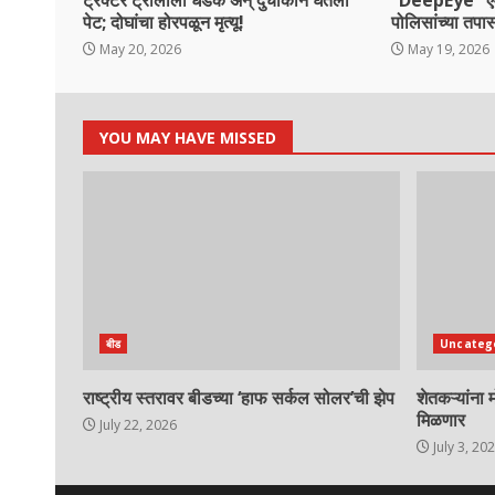
ट्रॅक्टर ट्रॉलीला धडक अन् दुचाकीने घेतला
“DeepEye” एआय
पेट; दोघांचा होरपळून मृत्यू!
पोलिसांच्या तप
May 20, 2026
May 19, 2026
YOU MAY HAVE MISSED
बीड
Uncateg
राष्ट्रीय स्तरावर बीडच्या ‘हाफ सर्कल सोलर’ची झेप
शेतकऱ्यांना
मिळणार
July 22, 2026
July 3, 20