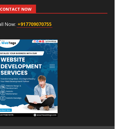
CONTACT NOW
all Now:
+917709070755